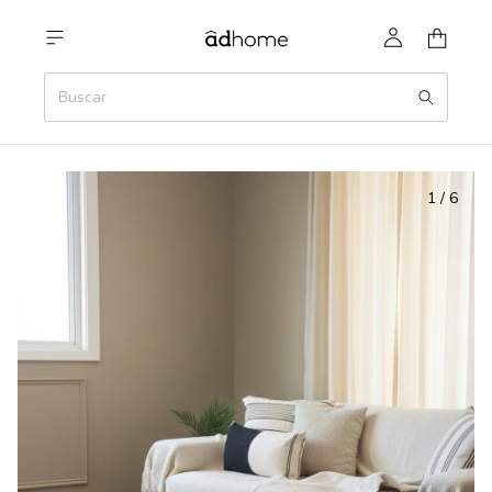
1
/
6