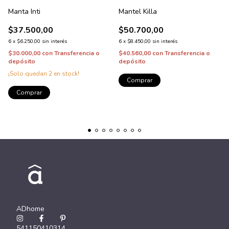
Manta Inti
Mantel Killa
$37.500,00
$50.700,00
6
x
$6.250,00
sin interés
6
x
$8.450,00
sin interés
$30.000,00
con
Transferencia o
$40.560,00
con
Transferencia o
depósito
depósito
¡Solo quedan
2
en stock!
Comprar
Comprar
ADhome
541150410314