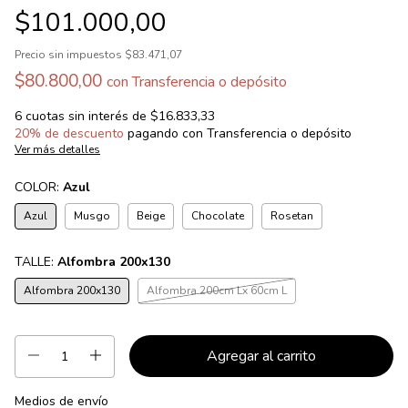
$101.000,00
Precio sin impuestos
$83.471,07
$80.800,00
con
Transferencia o depósito
6
cuotas sin interés de
$16.833,33
20% de descuento
pagando con Transferencia o depósito
Ver más detalles
COLOR:
Azul
Azul
Musgo
Beige
Chocolate
Rosetan
TALLE:
Alfombra 200x130
Alfombra 200x130
Alfombra 200cm Lx 60cm L
Medios de envío
Entregas para el CP:
Cambiar CP