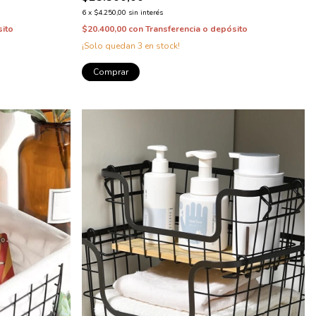
6
x
$4.250,00
sin interés
sito
$20.400,00
con
Transferencia o depósito
¡Solo quedan
3
en stock!
Comprar