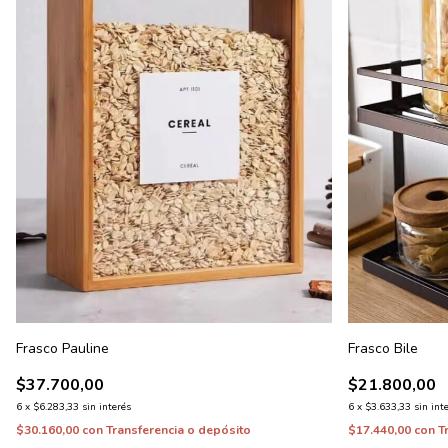
Frasco Pauline
Frasco Bile
$37.700,00
$21.800,00
6
x
$6.283,33
sin interés
6
x
$3.633,33
sin int
$30.160,00
con
Transferencia o depósito
$17.440,00
con
T