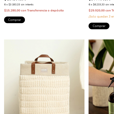
6
x
$3.183,33
sin interés
6
x
$6.233,33
sin int
$15.280,00
con
Transferencia o depósito
$29.920,00
con
T
¡Solo quedan
3
en
Comprar
Comprar