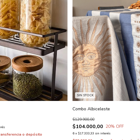
SIN STOCK
Combo Albiceleste
$129.900,00
$104.000,00
20
% OFF
erés
6
x
$17.333,33
sin interés
ransferencia o depósito