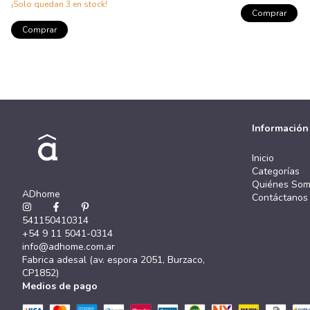
¡Solo quedan
3
en stock!
Comprar
Comprar
Información
Inicio
Categorías
Quiénes So
ADhome
Contáctanos
541150410314
+54 9 11 5041-0314
info@adhome.com.ar
Fabrica adesal (av. espora 2051, Burzaco,
CP1852)
Medios de pago