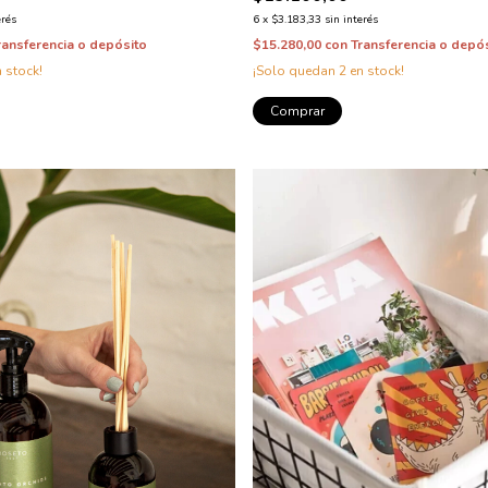
erés
6
x
$3.183,33
sin interés
ransferencia o depósito
$15.280,00
con
Transferencia o depó
 stock!
¡Solo quedan
2
en stock!
Comprar