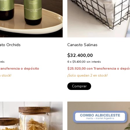
ato Orchids
Canasto Salinas
$32.400,00
erés
6
x
$5.400,00
sin interés
ransferencia o depósito
$25.920,00
con
Transferencia o depó
 stock!
¡Solo quedan
2
en stock!
Comprar