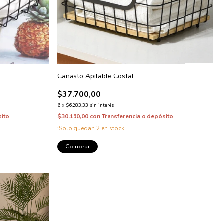
Canasto Apilable Costal
$37.700,00
6
x
$6.283,33
sin interés
sito
$30.160,00
con
Transferencia o depósito
¡Solo quedan
2
en stock!
Comprar