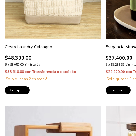
Cesto Laundry Calcagno
Fragancia Kitas
$48.300,00
$37.400,00
6
x
$8.050,00
sin interés
6
x
$6.233,33
sin int
$38.640,00
con
Transferencia o depósito
$29.920,00
con
T
¡Solo quedan
2
en stock!
¡Solo quedan
3
en
Comprar
Comprar