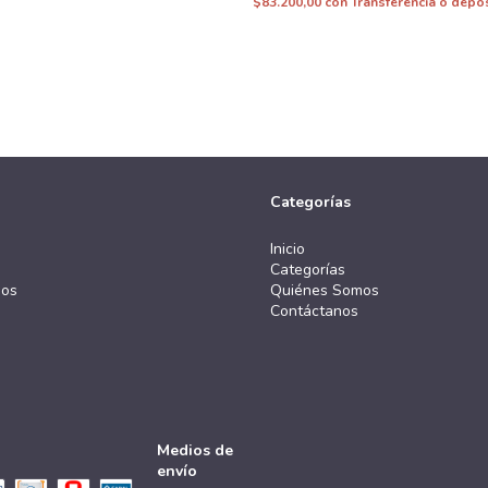
$83.200,00
con
Transferencia o depó
Categorías
Inicio
Categorías
mos
Quiénes Somos
Contáctanos
Medios de
envío