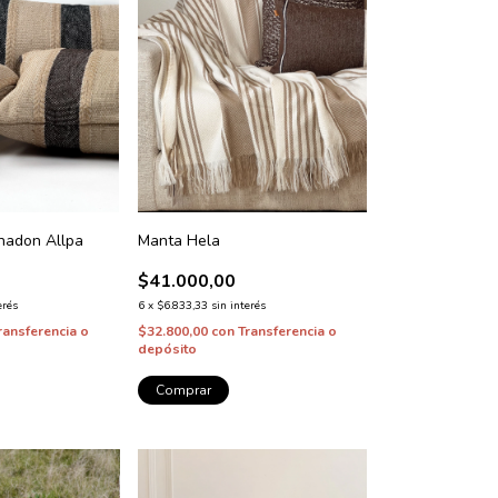
hadon Allpa
Manta Hela
$41.000,00
erés
6
x
$6.833,33
sin interés
ransferencia o
$32.800,00
con
Transferencia o
depósito
Comprar