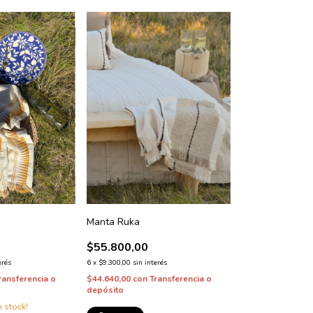
Manta Ruka
$55.800,00
erés
6
x
$9.300,00
sin interés
ransferencia o
$44.640,00
con
Transferencia o
depósito
 stock!