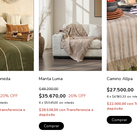
uneda
Manta Luma
Camino Allpa
$48.200,00
$27.500,00
$35.670,00
20
% OFF
26
% OFF
6
x
$4.583,33
sin int
nterés
6
x
$5.945,00
sin interés
$22.000,00
con
T
depósito
Transferencia o
$28.536,00
con
Transferencia o
depósito
Comprar
Comprar