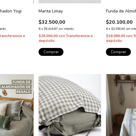
hadon Yogi
Manta Limay
Funda de Almo
$32.500,00
$20.100,00
terés
6
x
$5.416,67
sin interés
6
x
$3.350,00
sin int
Transferencia o
$26.000,00
con
Transferencia o
$16.080,00
con
T
depósito
depósito
Comprar
Comprar