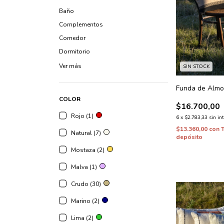
Baño
Complementos
Comedor
Dormitorio
Ver más
SIN STOCK
Funda de Almo
COLOR
$16.700,00
Rojo (1)
6
x
$2.783,33
sin in
$13.360,00
con
Natural (7)
depósito
Mostaza (2)
Malva (1)
Crudo (30)
Marino (2)
Lima (2)