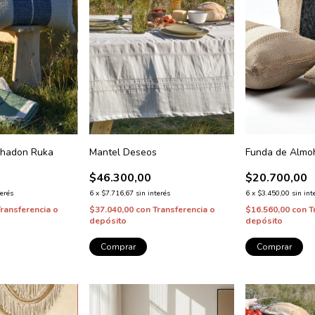
ohadon Ruka
Mantel Deseos
Funda de Almo
$46.300,00
$20.700,00
terés
6
x
$7.716,67
sin interés
6
x
$3.450,00
sin int
Transferencia o
$37.040,00
con
Transferencia o
$16.560,00
con
T
depósito
depósito
Comprar
Comprar