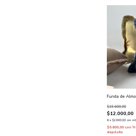
Funda de Almo
$15.600,00
$12.000,00
6
x
$2.000,00
sin in
$9.600,00
con
Tr
depósito