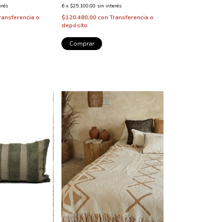
erés
6
x
$25.100,00
sin interés
ransferencia o
$120.480,00
con
Transferencia o
depósito
Comprar