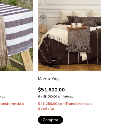
Manta Yogi
$51.600,00
erés
6
x
$8.600,00
sin interés
ransferencia o
$41.280,00
con
Transferencia o
depósito
Comprar