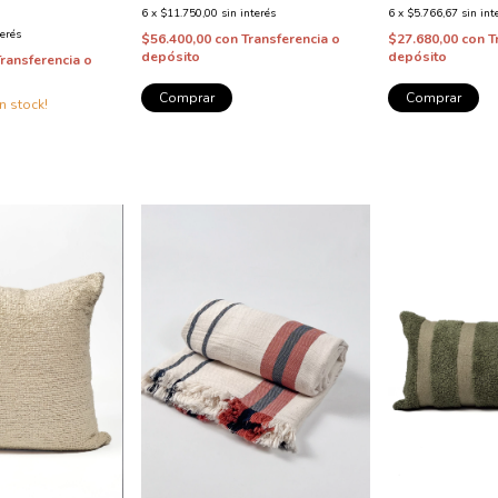
6
x
$11.750,00
sin interés
6
x
$5.766,67
sin int
terés
$56.400,00
con
Transferencia o
$27.680,00
con
T
depósito
depósito
Transferencia o
Comprar
Comprar
n stock!