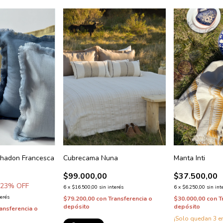
hadon Francesca
Cubrecama Nuna
Manta Inti
$99.000,00
$37.500,00
23
% OFF
6
x
$16.500,00
sin interés
6
x
$6.250,00
sin int
terés
$79.200,00
con
Transferencia o
$30.000,00
con
T
depósito
depósito
ansferencia o
¡Solo quedan
3
en