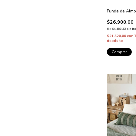
Funda de Almo
$26.900,00
6
x
$4.483,33
sin in
$21.520,00
con
depósito
Comprar