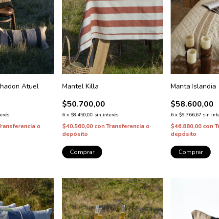
hadon Atuel
Mantel Killa
Manta Islandia
$50.700,00
$58.600,00
terés
6
x
$8.450,00
sin interés
6
x
$9.766,67
sin int
Transferencia o
$40.560,00
con
Transferencia o
$46.880,00
con
T
depósito
depósito
Comprar
Comprar