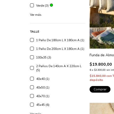
Verde (3)
Ver más
TALLE
1 Paño De 180cm L X 180cm A (1)
1 Paño De 200cm L X 180cm A (1)
Funda de Alm
100x35 (3)
$19.800,00
2 Paños De 140cm A X 220cm L
(5)
6
x
$3.300,00
sin in
$15.840,00
con
40x40 (1)
depósito
40x50 (1)
Comprar
40x70 (1)
45x45 (6)
Ver más