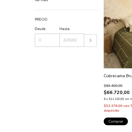
PRECIO
Desde
Hasta
Cubrecama Br
$83.400,00
$66.720,00
6
x
$11.120,00
sin i
$53.376,00
con
depósito
Comprar