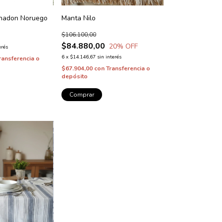
hadon Noruego
Manta Nilo
$106.100,00
$84.880,00
20
% OFF
erés
6
x
$14.146,67
sin interés
ransferencia o
$67.904,00
con
Transferencia o
depósito
Comprar