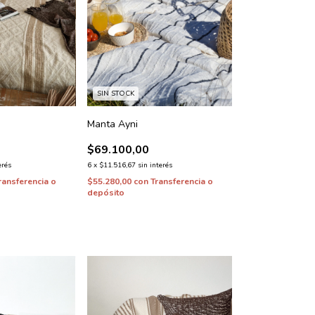
SIN STOCK
Manta Ayni
$69.100,00
erés
6
x
$11.516,67
sin interés
ransferencia o
$55.280,00
con
Transferencia o
depósito