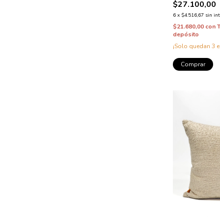
$27.100,00
6
x
$4.516,67
sin in
$21.680,00
con
depósito
¡Solo quedan
3
e
Comprar