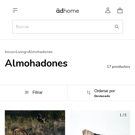
Inicio
>
Living
>
Almohadones
Almohadones
17 productos
Ordenar por:
Filtrar
Destacado
1
/
3
1
/
5