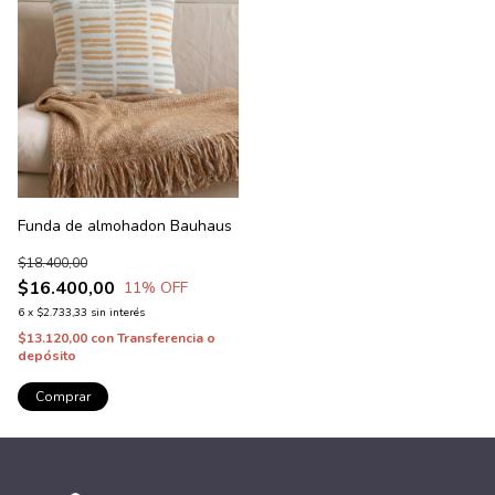
Funda de almohadon Bauhaus
$18.400,00
$16.400,00
11
% OFF
6
x
$2.733,33
sin interés
$13.120,00
con
Transferencia o
depósito
Comprar