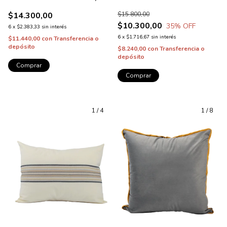
$14.300,00
$15.800,00
$10.300,00
35
% OFF
6
x
$2.383,33
sin interés
6
x
$1.716,67
sin interés
$11.440,00
con
Transferencia o
depósito
$8.240,00
con
Transferencia o
depósito
Comprar
Comprar
1
/
4
1
/
8