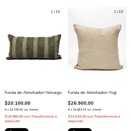
1
/
10
1
/
10
Funda de Almohadon Noruego
Funda de Almohadon Yogi
$20.100,00
$26.900,00
6
x
$3.350,00
sin interés
6
x
$4.483,33
sin interés
$16.080,00
con
Transferencia o
$21.520,00
con
Transferencia o
depósito
depósito