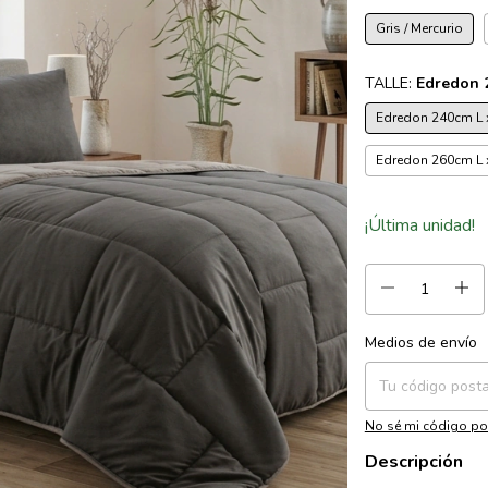
Gris / Mercurio
TALLE:
Edredon 
Edredon 240cm L 
Edredon 260cm L 
¡Última unidad!
Medios de envío
Entregas para el CP:
No sé mi código po
Descripción