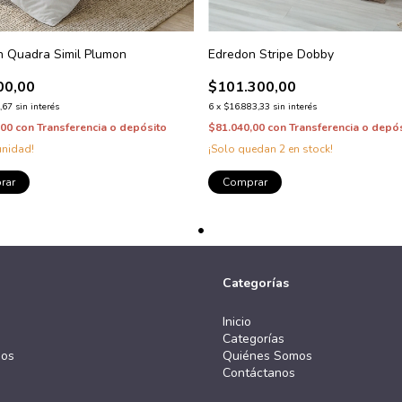
n Quadra Simil Plumon
Edredon Stripe Dobby
00,00
$101.300,00
,67
sin interés
6
x
$16.883,33
sin interés
,00
con
Transferencia o depósito
$81.040,00
con
Transferencia o depó
unidad!
¡Solo quedan
2
en stock!
rar
Comprar
Categorías
Inicio
Categorías
mos
Quiénes Somos
Contáctanos