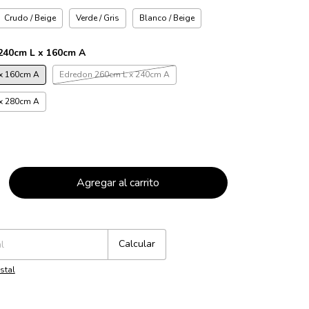
Crudo / Beige
Verde / Gris
Blanco / Beige
240cm L x 160cm A
x 160cm A
Edredon 260cm L x 240cm A
x 280cm A
Cambiar CP
Calcular
stal