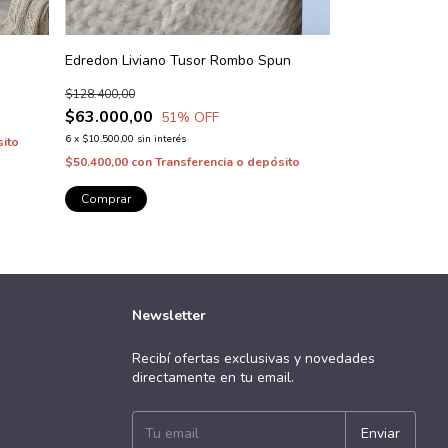
Edredon Liviano Tusor Rombo Spun
$128.400,00
$63.000,00
51
% OFF
6
x
$10.500,00
sin interés
sito
$50.400,00
con
Transferencia o depósito
Comprar
Newsletter
Recibí ofertas exclusivas y novedades
directamente en tu email.