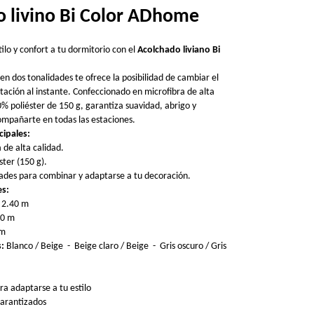
 livino Bi Color ADhome
ilo y confort a tu dormitorio con el
Acolchado liviano Bi
 en dos tonalidades te ofrece la posibilidad de cambiar el
tación al instante. Confeccionado en microfibra de alta
0% poliéster de 150 g, garantiza suavidad, abrigo y
ompañarte en todas las estaciones.
cipales:
 de alta calidad.
ter (150 g).
ades para combinar y adaptarse a tu decoración.
es:
x 2.40 m
60 m
 m
s:
Blanco / Beige -
Beige claro / Beige -
Gris oscuro / Gris
ra adaptarse a tu estilo
garantizados