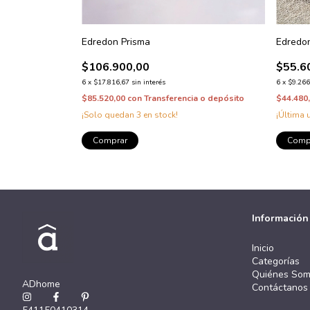
Edredon Prisma
Edredo
$106.900,00
$55.6
6
x
$17.816,67
sin interés
6
x
$9.266
$85.520,00
con
Transferencia o depósito
$44.480
¡Solo quedan
3
en stock!
¡Última 
Comprar
Comp
Información
Inicio
Categorías
Quiénes So
ADhome
Contáctanos