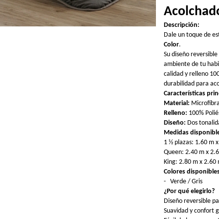
Acolchado
Descripción:
Dale un toque de est
Color
.
Su diseño reversible
ambiente de tu habi
calidad y relleno 10
durabilidad para ac
Características prin
Material:
Microfibra
Relleno:
100% Poliés
Diseño:
Dos tonalid
Medidas disponibl
1 ½ plazas: 1.60 m 
Queen: 2.40 m x 2.
King: 2.80 m x 2.60
Colores disponible
-
Verde / Gris
¿Por qué elegirlo?
Diseño reversible pa
Suavidad y confort 