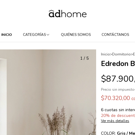
INICIO
CATEGORÍAS
QUIÉNES SOMOS
CONTÁCTANOS
Inicio
>
Dormitorio
>
E
1
/
5
Edredon B
$87.900
Precio sin impuest
$70.320,00
c
6
cuotas sin inte
20% de descuent
Ver más detalles
COLOR:
Gris / Me