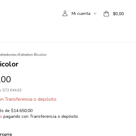
Mi cuenta
$0,00
dredones
>
Edredon Bicolor
icolor
,00
os
$72.644,63
on
Transferencia o depósito
rés de
$14.650,00
o
pagando con Transferencia o depósito
rcurio