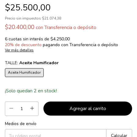
$25.500,00
Precio sin impuestos
$21.074,38
$20.400,00
con
Transferencia o depósito
6
cuotas sin interés de
$4.250,00
20% de descuento
pagando con Transferencia o depósito
Ver más detalles
TALLE:
Aceite Humificador
Aceite Humificador
¡Solo quedan
2
en stock!
Medios de envío
Entregas para el CP:
Cambiar CP
Calcular