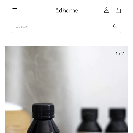
1
/
2