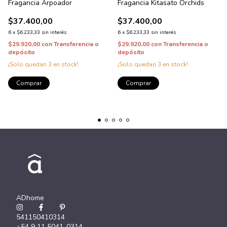
Fragancia Arpoador
Fragancia Kitasato Orchids
$37.400,00
$37.400,00
6
x
$6.233,33
sin interés
6
x
$6.233,33
sin interés
$29.920,00
con
Transferencia o
$29.920,00
con
Transferencia o
depósito
depósito
¡Solo quedan
3
en stock!
¡Solo quedan
3
en stock!
Comprar
Comprar
ADhome
541150410314
+54 9 11 5041-0314