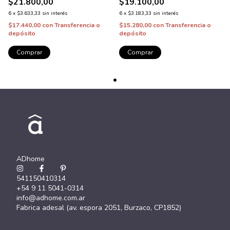
$21.800,00
$19.100,00
6
x
$3.633,33
sin interés
6
x
$3.183,33
sin interés
$17.440,00
con
Transferencia o
$15.280,00
con
Transferencia o
depósito
depósito
Comprar
Comprar
ADhome
541150410314
+54 9 11 5041-0314
info@adhome.com.ar
Fabrica adesal (av. espora 2051, Burzaco, CP1852)