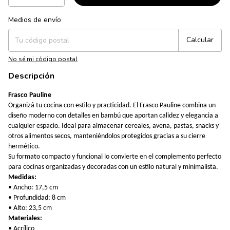
Medios de envío
Entregas para el CP:
Cambiar CP
Calcular
No sé mi código postal
Descripción
Frasco Pauline
Organizá tu cocina con estilo y practicidad. El Frasco Pauline combina un
diseño moderno con detalles en bambú que aportan calidez y elegancia a
cualquier espacio. Ideal para almacenar cereales, avena, pastas, snacks y
otros alimentos secos, manteniéndolos protegidos gracias a su cierre
hermético.
Su formato compacto y funcional lo convierte en el complemento perfecto
para cocinas organizadas y decoradas con un estilo natural y minimalista.
Medidas:
• Ancho: 17,5 cm
• Profundidad: 8 cm
• Alto: 23,5 cm
Materiales:
• Acrílico