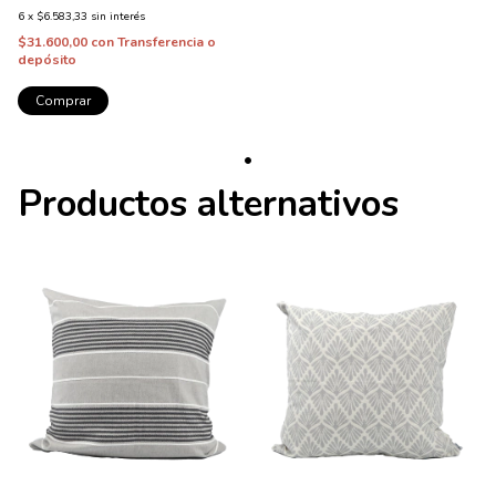
6
x
$6.583,33
sin interés
$31.600,00
con
Transferencia o
depósito
Comprar
Productos alternativos