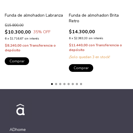
Funda de almohadon Labranza
Funda de almohadon Brita
Retro
$15.800,00
$14.300,00
$10.300,00
35
% OFF
6
x
$2.383,33
sin interés
6
x
$1.716,67
sin interés
$11.440,00
con
Transferencia o
$8.240,00
con
Transferencia o
depósito
depósito
¡Solo quedan
3
en stock!
Comprar
Comprar
ADhome