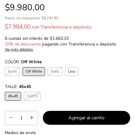
$9.980,00
Precio sin impuestos
$8.247,93
$7.984,00
con
Transferencia o depósito
6
cuotas sin interés de
$1.663,33
20% de descuento
pagando con Transferencia o depósito
Ver más detalles
COLOR:
Off White
Nude
Off White
Plata
Lino
TALLE:
45x45
45x45
50X50
Medios de envío
Entregas para el CP:
Cambiar CP