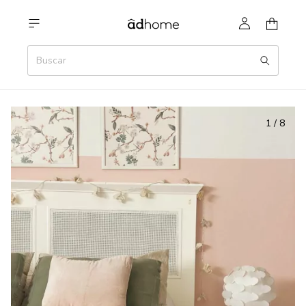
1
/
8