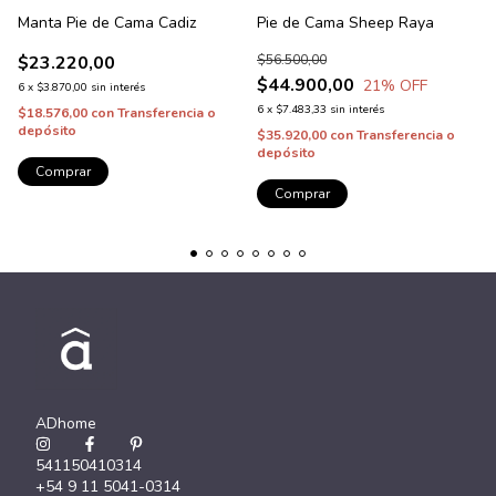
Manta Pie de Cama Cadiz
Pie de Cama Sheep Raya
$23.220,00
$56.500,00
$44.900,00
21
% OFF
6
x
$3.870,00
sin interés
6
x
$7.483,33
sin interés
$18.576,00
con
Transferencia o
depósito
$35.920,00
con
Transferencia o
depósito
Comprar
Comprar
ADhome
541150410314
+54 9 11 5041-0314