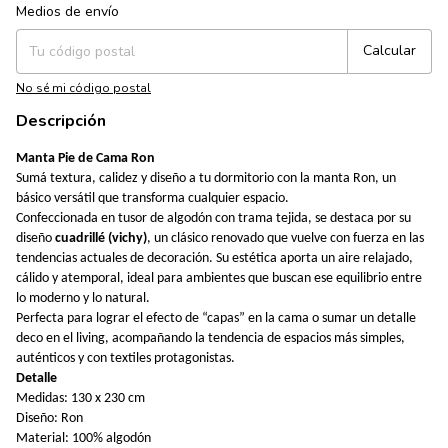
Medios de envío
Entregas para el CP:
Cambiar CP
Calcular
No sé mi código postal
Descripción
Manta Pie de Cama Ron
Sumá textura, calidez y diseño a tu dormitorio con la manta Ron, un
básico versátil que transforma cualquier espacio.
Confeccionada en tusor de algodón con trama tejida, se destaca por su
diseño
cuadrillé (vichy)
, un clásico renovado que vuelve con fuerza en las
tendencias actuales de decoración. Su estética aporta un aire relajado,
cálido y atemporal, ideal para ambientes que buscan ese equilibrio entre
lo moderno y lo natural.
Perfecta para lograr el efecto de “capas” en la cama o sumar un detalle
deco en el living, acompañando la tendencia de espacios más simples,
auténticos y con textiles protagonistas.
Detalle
Medidas: 130 x 230 cm
Diseño: Ron
Material: 100% algodón