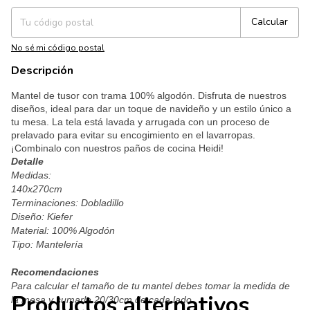
Calcular
No sé mi código postal
Descripción
Mantel de tusor con trama 100% algodón. Disfruta de nuestros
diseños, ideal para dar un toque de navideño y un estilo único a
tu mesa.
La tela está lavada y arrugada con un proceso de
prelavado para evitar su encogimiento en el lavarropas.
¡Combinalo con nuestros paños de cocina Heidi!
Detalle
Medidas:
140x270cm
Terminaciones: Dobladillo
Diseño: Kiefer
Material: 100% Algodón 
Tipo: Mantelería
Recomendaciones
Para calcular el tamaño de tu mantel debes tomar la medida de 
Productos alternativos
la mesa y sumarle 20/30cm de cada lado.