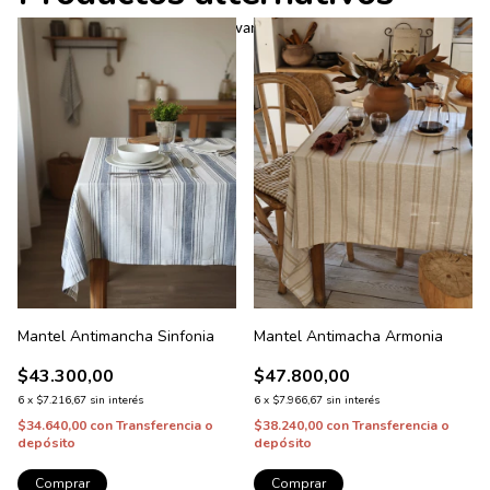
*Apto lavarropas. Importante: Lavar con agua fria y jabones neutros.
Mantel Antimancha Sinfonia
Mantel Antimacha Armonia
$43.300,00
$47.800,00
6
x
$7.216,67
sin interés
6
x
$7.966,67
sin interés
$34.640,00
con
Transferencia o
$38.240,00
con
Transferencia o
depósito
depósito
Comprar
Comprar