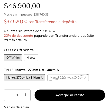
$46.900,00
Precio sin impuestos
$38.760,33
$37.520,00
con
Transferencia o depósito
6
cuotas sin interés de
$7.816,67
20% de descuento
pagando con Transferencia o depósito
Ver más detalles
COLOR:
Off White
Off White
Niebla
TALLE:
Mantel 270cm L x 140cm A
Mantel 270cm L x 140cm A
Mantel 250cm L x 140cm A
Medios de envío
Entregas para el CP:
Cambiar CP