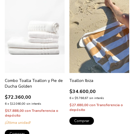
Combo Toalla Toallon y Pie de
Toallon Ibiza
Ducha Golden
$34.600,00
$72.360,00
6
x
$5.766,67
sin interés
6
x
$12.060,00
sin interés
$27.680,00
con
Transferencia o
depósito
$57.888,00
con
Transferencia o
depósito
Comprar
¡Última unidad!
Comprar