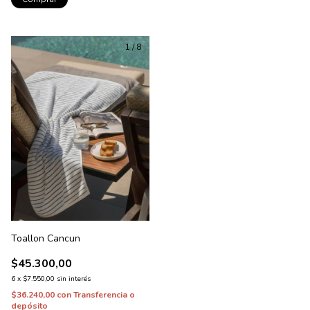
1
/
8
Toallon Cancun
$45.300,00
6
x
$7.550,00
sin interés
$36.240,00
con
Transferencia o
depósito