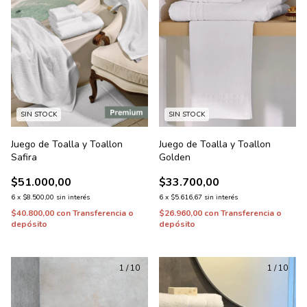
SIN STOCK
SIN STOCK
Juego de Toalla y Toallon
Juego de Toalla y Toallon
Safira
Golden
$51.000,00
$33.700,00
6
x
$8.500,00
sin interés
6
x
$5.616,67
sin interés
$40.800,00
con
Transferencia o
$26.960,00
con
Transferencia o
depósito
depósito
1
/
10
1
/
10