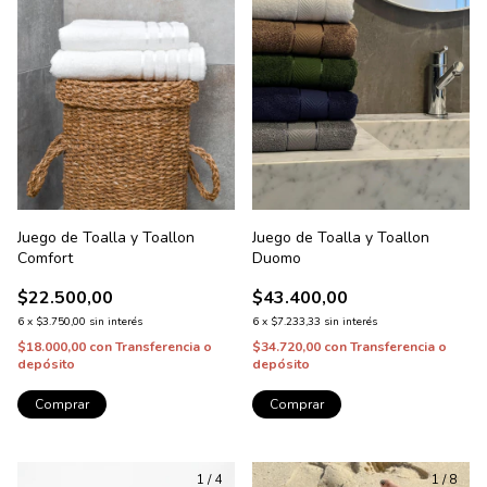
Juego de Toalla y Toallon
Juego de Toalla y Toallon
Comfort
Duomo
$22.500,00
$43.400,00
6
x
$3.750,00
sin interés
6
x
$7.233,33
sin interés
$18.000,00
con
Transferencia o
$34.720,00
con
Transferencia o
depósito
depósito
Comprar
Comprar
1
/
4
1
/
8