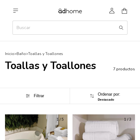
Inicio
>
Baño
>
Toallas y Toallones
Toallas y Toallones
7 productos
Ordenar por:
Filtrar
Destacado
1
/
5
1
/
3