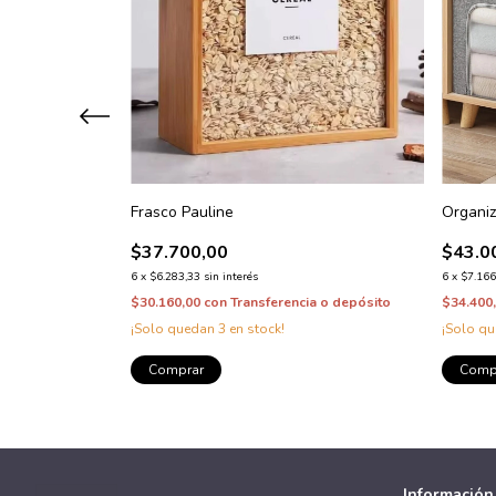
Frasco Pauline
Organiz
$37.700,00
$43.0
6
x
$6.283,33
sin interés
6
x
$7.166
a o depósito
$30.160,00
con
Transferencia o depósito
$34.400
¡Solo quedan
3
en stock!
¡Solo q
Comprar
Comp
Información