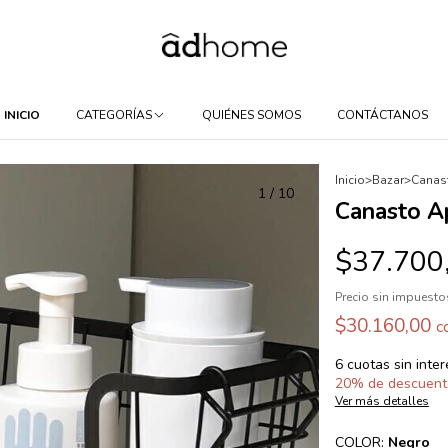
INICIO
CATEGORÍAS
QUIÉNES SOMOS
CONTÁCTANOS
Inicio
>
Bazar
>
Canast
1
/
10
Canasto Ap
$37.700
Precio sin impuest
$30.160,00
c
6
cuotas sin inte
20% de descuent
Ver más detalles
COLOR:
Negro