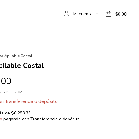
Mi cuenta
$0,00
o Apilable Costal
ilable Costal
,00
os
$31.157,02
on
Transferencia o depósito
rés de
$6.283,33
o
pagando con Transferencia o depósito