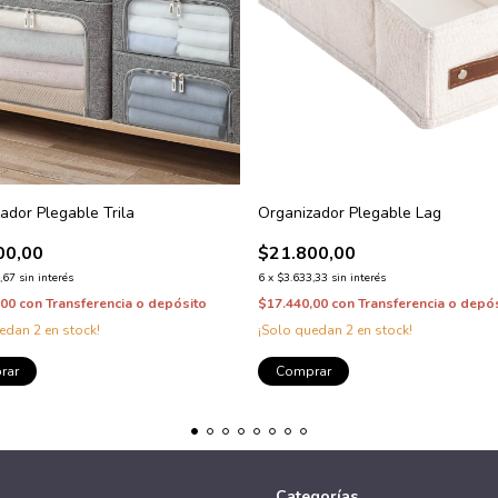
ador Plegable Trila
Organizador Plegable Lag
00,00
$21.800,00
,67
sin interés
6
x
$3.633,33
sin interés
,00
con
Transferencia o depósito
$17.440,00
con
Transferencia o depó
uedan
2
en stock!
¡Solo quedan
2
en stock!
rar
Comprar
Categorías