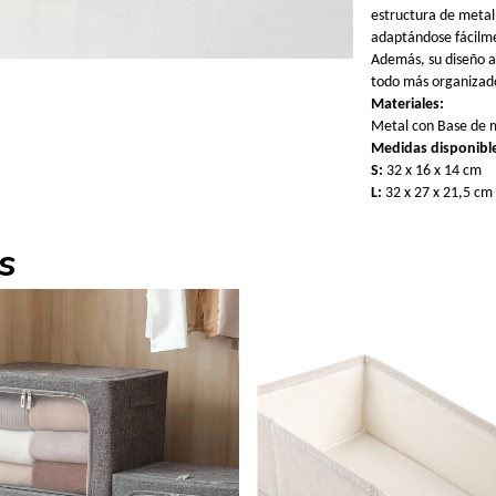
estructura de metal
adaptándose fácilme
Además, su diseño a
todo más organizad
Materiales:
Metal con Base de
Medidas disponibl
S:
32 x 16 x 14 cm
L:
32 x 27 x 21,5 cm
s